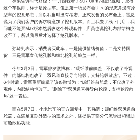
徐果告诉时代财经：“一开始我看了SU7 Ultra的纽北视频，觉得
这个车很帅，样子是原型车。但是第一场发布会Ultra的形态并没有原
型车的挖孔形态，所以我当时没有考虑。正式发售的发布会上，雷总
说为了我们客户的诉求特意加了挖孔版本。而且我去了线下门店，我
问能不能买Max版本然后改这个外观套件，店员也说挖孔内部结构也
改不了，所以我最后才选择了挖孔版本。”
孙琦则表示，消费者买此车，一是提供情绪价值，二是支持国
货，三是雷军宣传挖孔版和纽北挖孔前舱盖一样。
今年3月2日，雷军曾发微博称：“碳纤维前舱盖，不仅改了外观
件，内部结构也改了，双风道直接导向轮毂，支持轮毂散热”。不过，
6小时后，雷军重新编辑了该条微博为：“碳纤维前舱盖，不仅改了外
观件，内部结构也改了。”删除了“双风道直接导向轮毂，支持轮毂散
热”这一表述。
而在5月7日，小米汽车的官方回复中，其强调：碳纤维双风道前
舱盖，在满足复刻外造型的需求之外，还提供了部分气流导出和辅助
前舱散热功能。