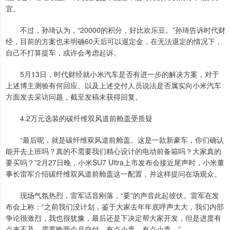
宜。
不过，孙琦认为，“20000的积分，好比欢乐豆。”孙琦告诉时代财
经，目前的方案也未明确60天后可以退定金，在无法退定的情况下，
自己不打算提车，或许会考虑起诉。
5月13日，时代财经就小米汽车是否有进一步的解决方案，对于
上述博主测验有何回应、以及上述交付人员说法是否属实向小米汽车
方面发去采访问题，截至发稿未获得回复。
4.2万元选装的碳纤维双风道前舱盖受质疑
“最后呢，就是碳纤维双风道前舱盖。这是一款新豪车，你们确认
能开去上班吗？真的不需要我们精心设计的电动前备箱吗？大家真的
要买吗？”2月27日晚，小米SU7 Ultra上市发布会接近尾声时，小米董
事长雷军介绍碳纤维双风道前舱盖这一配置，并这样提问在场观众。
现场气氛热烈，雷军话音刚落，“要”的声音此起彼伏。雷军在发
布会上称：“之前我们没计划，鉴于大家去年年底呼声太大，我们内部
争论很激烈，我也很犹豫，最后还是下决定帮大家开发，但是进度有
点来不及，需要晚两个月交付，有点小贵，有点小贵。”