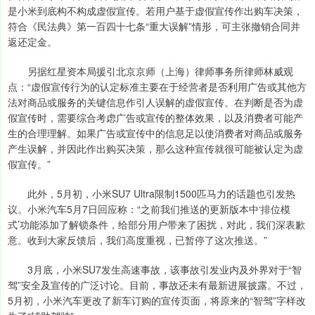
是小米到底构不构成虚假宣传。若用户基于虚假宣传作出购车决策，
符合《民法典》第一百四十七条“重大误解”情形，可主张撤销合同并
返还定金。
另据红星资本局援引北京京师（上海）律师事务所律师林威观
点：“虚假宣传行为的认定标准主要在于经营者是否利用广告或其他方
法对商品或服务的关键信息作引人误解的虚假宣传。在判断是否为虚
假宣传时，需要综合考虑广告或宣传的整体效果，以及消费者可能产
生的合理理解。如果广告或宣传中的信息足以使消费者对商品或服务
产生误解，并因此作出购买决策，那么这种宣传就很可能被认定为虚
假宣传。”
此外，5月初，小米SU7 Ultra限制1500匹马力的话题也引发热
议。小米汽车5月7日回应称：“之前我们推送的更新版本中‘排位模
式’功能添加了解锁条件，给部分用户带来了困扰，对此，我们深表歉
意。收到大家反馈后，我们高度重视，已暂停了这次推送。”
3月底，小米SU7发生高速事故，该事故引发业内及外界对于“智
驾”安全及宣传的广泛讨论。目前，事故还未有最新进展披露。不过，
5月初，小米汽车更改了新车订购的宣传页面，将原来的“智驾”字样改