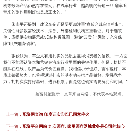
机等数码产品仍然存在差别。在汽车行业，越高明的营销一旦‘翻车’所
带来的副作用刚好也是成正比的。”
朱永平还提到，建议车企还是要更加注重“宣传合规审查机制”，
关键性能参数需经技术、法务、外部检测机构三重验证。对于选装
件，应提供实物展示或3D结构透视图，避免“云卖车”风险，充分保
障“用户知情保障”。
张毅认为，车企只有用扎实的品质去赢得消费者的信赖。“一方面
我们不能否认资本和营销在汽车行业里面的关键作用。但是，恰恰不
能踩在红线，以产品为代价去置换。我相信小米也好、雷军也好，本
质上都很努力，也希望通过扎实的基本功去把产品做好、增强竞争
力，扎扎实实打好基础、进行积累，但是这也确实需要沉淀和时间。”
盈富优配提示：文章来自网络，不代表本站观点。
上一篇：
配资网查询 印度证实印巴已同意停火
下一篇：
配资平台网站 九安医疗: 家用医疗器械业务是公司的核心