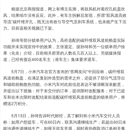
根据北京商报报道，网上有博主实测，将鼓风机对着挖孔机盖吹
风，结果纸巾没有反应。此外，有车主拆解后发现，所谓“双风道高效
导流”碳纤维开孔，既无法有效引导空气至刹车系统，也未能产生下压
力。目前该相关视频已下架。
孙琦等部分锁单用户认为，高价选配的碳纤维双风道前舱盖实际
功能并未实现宣传中的效果，主张退定。据孙琦和另一位锁单用户徐
果（化名）介绍，目前相关群里的人数在几百人以上。另据媒体报
道，已经有接近400名车主（准车主）集体要求退车。
5月7日，小米汽车在官方发布的“答网友问”中回应称，碳纤维双
风道前舱盖，在满足复刻外造型的需求之外，还提供了部分气流导出
和辅助前舱散热功能。小米汽车对此前信息表达不够清晰深表歉意，
并提出以下措施：对于未交付的订单，提供限时改配服务；对于已提
车和在本次限时改配结束前选配碳纤维双风道前舱盖的锁单用户，将
赠送2万积分。
5月13日，孙琦告诉时代财经，其了解到有小米汽车交付人员
称：如用户想提车，可在60日内，联系沟通继续生产；若超出60日未
能沟通申请继续生产，则视无提车意愿，届时再协商取消订单相关事