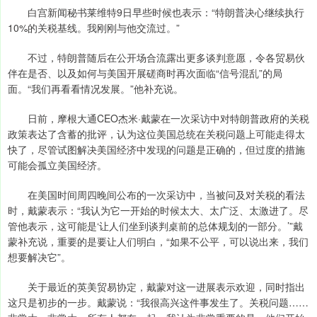
白宫新闻秘书莱维特9日早些时候也表示：“特朗普决心继续执行
10%的关税基线。我刚刚与他交流过。”
不过，特朗普随后在公开场合流露出更多谈判意愿，令各贸易伙
伴在是否、以及如何与美国开展磋商时再次面临“信号混乱”的局
面。“我们再看看情况发展。”他补充说。
日前，摩根大通CEO杰米·戴蒙在一次采访中对特朗普政府的关税
政策表达了含蓄的批评，认为这位美国总统在关税问题上可能走得太
快了，尽管试图解决美国经济中发现的问题是正确的，但过度的措施
可能会孤立美国经济。
在美国时间周四晚间公布的一次采访中，当被问及对关税的看法
时，戴蒙表示：“我认为它一开始的时候太大、太广泛、太激进了。尽
管他表示，这可能是‘让人们坐到谈判桌前的总体规划的一部分。’”戴
蒙补充说，重要的是要让人们明白，“如果不公平，可以说出来，我们
想要解决它”。
关于最近的英美贸易协定，戴蒙对这一进展表示欢迎，同时指出
这只是初步的一步。戴蒙说：“我很高兴这件事发生了。关税问题……