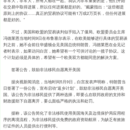
非常大，非常大，所有人都在一起。我认为非常重要的是，他们开始
在交易中取得进展，所以任何进展都是好的。”戴蒙指出：“这些都是
原则上的协议……真正的贸易协议可能有1万或2万页长，但任何进展
都是好的。”
不过，美国和欧盟的贸易谈判似乎陷入了僵局。欧盟委员会主席
冯德莱恩当地时间9日在布鲁塞尔表示，在欧美能够进行具体的贸易谈
判之前，她不会前往华盛顿会见美国总统特朗普。冯德莱恩在会见记
者时表示，如果访问白宫，她希望有一个可供讨论的一揽子协议。这
个计划必须是具体的，希望有一个欧美双方都能同意的解决方案。
签署公告，鼓励非法移民自愿离开美国
据央视新闻消息，当地时间5月9日，白宫发表声明称，特朗普当
日签署了一份公告，宣布启动“返乡计划”，鼓励非法移民自愿离开美
国。该公告为非法移民提供了两种选择，即要么在联邦政府的支持和
财政援助下自愿离开，要么面临严格的执法和处罚。
据称，该公告简化了非法移民使用美国海关及边境保护局应用程
序的离境流程，为非法移民提供免费的政府资助航班，为缺乏有效旅
行证件的人员提供出行便利等。