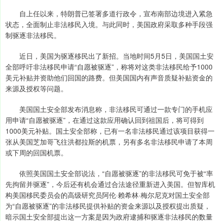
自上任以来，特朗普已签署多道行政令，宣布南部边境进入紧急
状态，全面制止非法移民入境。与此同时，美国政府采取多种手段强
制驱逐非法移民。
近日，美国为驱逐移民出了新招。当地时间5月5日，美国国土安
全部呼吁非法移民申请“自愿被驱逐”，称将对这类非法移民给予1000
美元补贴并资助他们回国的路费。但美国国内有声音质疑补贴资金的
来源及授权等问题。
美国国土安全部发布消息称，非法移民可通过一款专门的手机应
用申请“自愿被驱逐”，在通过这款应用确认回到祖国后，将可得到
1000美元补贴。国土安全部称，已有一名非法移民通过该项目获得一
张从美国芝加哥飞往洪都拉斯的机票，另有多名非法移民申请了本周
或下周的回国机票。
依照美国国土安全部说法，“自愿被驱逐”的非法移民可免于被“率
先拘留并驱逐”，今后还有机会通过合法途径重新进入美国。但智库机
构美国移民委员会的高级研究员阿伦·赖希林·梅尔尼克对国土安全部
为“自愿被驱逐”的非法移民提供补贴的资金来源以及授权提出质疑，
暗示国土安全部提出这一方案是因为政府逮捕和驱逐非法移民的数量