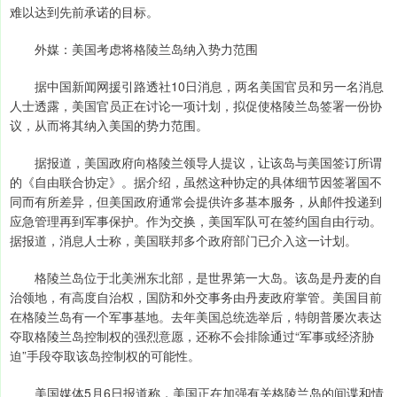
难以达到先前承诺的目标。
外媒：美国考虑将格陵兰岛纳入势力范围
据中国新闻网援引路透社10日消息，两名美国官员和另一名消息
人士透露，美国官员正在讨论一项计划，拟促使格陵兰岛签署一份协
议，从而将其纳入美国的势力范围。
据报道，美国政府向格陵兰领导人提议，让该岛与美国签订所谓
的《自由联合协定》。据介绍，虽然这种协定的具体细节因签署国不
同而有所差异，但美国政府通常会提供许多基本服务，从邮件投递到
应急管理再到军事保护。作为交换，美国军队可在签约国自由行动。
据报道，消息人士称，美国联邦多个政府部门已介入这一计划。
格陵兰岛位于北美洲东北部，是世界第一大岛。该岛是丹麦的自
治领地，有高度自治权，国防和外交事务由丹麦政府掌管。美国目前
在格陵兰岛有一个军事基地。去年美国总统选举后，特朗普屡次表达
夺取格陵兰岛控制权的强烈意愿，还称不会排除通过“军事或经济胁
迫”手段夺取该岛控制权的可能性。
美国媒体5月6日报道称，美国正在加强有关格陵兰岛的间谍和情