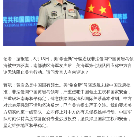
记者：据报道，8月13日，美“希金斯”号驱逐舰非法侵闯中国黄岩岛领
海被中方驱离，南部战区海军发声后，美海军第七舰队回应称中方言
论无法阻止美方行动。请问发言人有何评论？
蒋斌：黄岩岛是中国固有领土。美“希金斯”号驱逐舰未经中国政府批
准，非法侵闯中国黄岩岛领海，严重侵犯中国领土主权和国家安全，
严重破坏南海和平稳定，肆意践踏国际法和国际关系基本准则。中方
对此表示强烈不满和坚决反对，已向美方提出严正交涉。我们要求美
方切实约束一线部队，立即停止对中方的有关侵权挑衅行动。中国军
队时刻保持高度戒备配资专业炒股投资，坚决捍卫国家主权和安全，
坚定维护地区和平稳定。