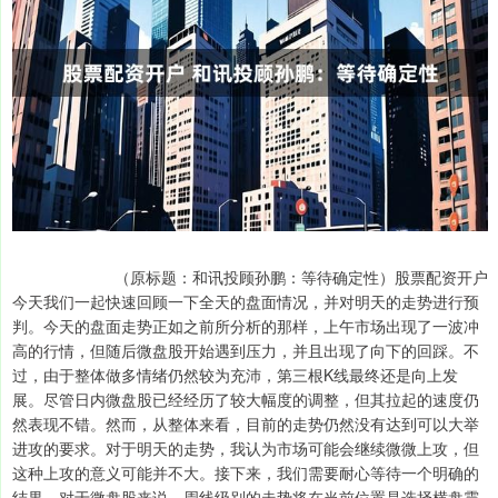
（原标题：和讯投顾孙鹏：等待确定性）股票配资开户
今天我们一起快速回顾一下全天的盘面情况，并对明天的走势进行预
判。今天的盘面走势正如之前所分析的那样，上午市场出现了一波冲
高的行情，但随后微盘股开始遇到压力，并且出现了向下的回踩。不
过，由于整体做多情绪仍然较为充沛，第三根K线最终还是向上发
展。尽管日内微盘股已经经历了较大幅度的调整，但其拉起的速度仍
然表现不错。然而，从整体来看，目前的走势仍然没有达到可以大举
进攻的要求。对于明天的走势，我认为市场可能会继续微微上攻，但
这种上攻的意义可能并不大。接下来，我们需要耐心等待一个明确的
结果。对于微盘股来说，周线级别的走势将在当前位置是选择横盘震