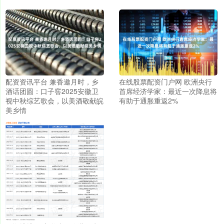
配资资讯平台 兼香邀月时，乡
在线股票配资门户网 欧洲央行
酒话团圆：口子窖2025安徽卫
首席经济学家：最近一次降息将
视中秋综艺歌会，以美酒敬献皖
有助于通胀重返2%
美乡情