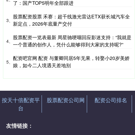
了：国产TOP5明年全部跟进
股票配资股票 禾赛：超千线激光雷达ETX获长城汽车全
3、
新定点，2026年底量产交付
股票配资一览表最新 周星驰哽咽回应影迷支持：“我就是
4、
一个普通的创作人，凭什么能够得到大家的支持呢?”
配资吧官网 配资 与董卿同居5年无果，转娶小20岁美娇
5、
娘，如今二人境遇天差地别
按天十倍配资平
股票配资公司网
配资公司排名
台
友情链接：