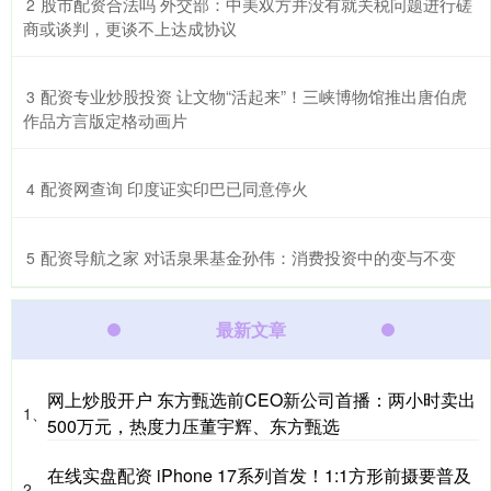
​股市配资合法吗 外交部：中美双方并没有就关税问题进行磋
2
商或谈判，更谈不上达成协议
​配资专业炒股投资 让文物“活起来”！三峡博物馆推出唐伯虎
3
作品方言版定格动画片
​配资网查询 印度证实印巴已同意停火
4
​配资导航之家 对话泉果基金孙伟：消费投资中的变与不变
5
最新文章
网上炒股开户 东方甄选前CEO新公司首播：两小时卖出
1、
500万元，热度力压董宇辉、东方甄选
在线实盘配资 iPhone 17系列首发！1:1方形前摄要普及
2、